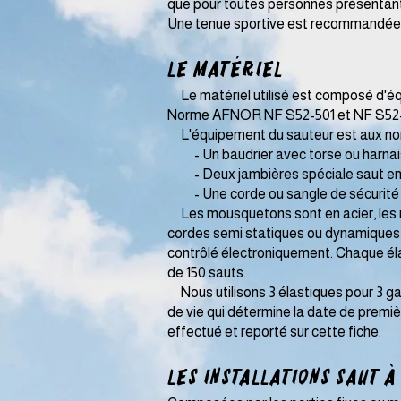
que pour toutes personnes présentant
Une tenue sportive est recommandée
Le matériel​
Le matériel utilisé est composé d'équ
Norme AFNOR NF S52-501 et NF S52
L'équipement du sauteur est aux norme
- Un baudrier avec torse ou harnais
- Deux jambières spéciale saut en é
- Une corde ou sangle de sécurité reli
Les mousquetons sont en acier, les ma
cordes semi statiques ou dynamiques o
contrôlé électroniquement. Chaque élast
de 150 sauts.
Nous utilisons 3 élastiques pour 3 ga
de vie qui détermine la date de premièr
effectué et reporté sur cette fiche.
Les installations saut à