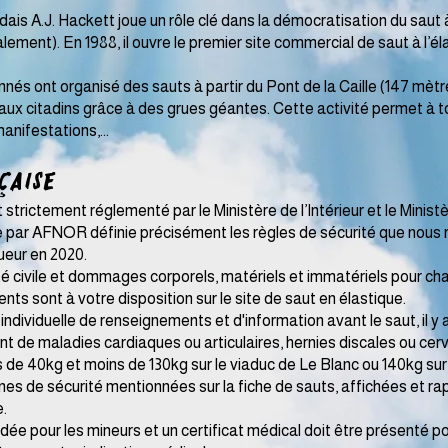
 A.J. Hackett joue un rôle clé dans la démocratisation du saut à 
galement). En 1988, il ouvre le premier site commercial de saut à l’
s ont organisé des sauts à partir du Pont de la Caille (147 mètr
ux citadins grâce à des grues géantes. Cette activité permet à tou
manifestations,...
aise​
strictement réglementé par le Ministère de l’Intérieur et le Minist
 par AFNOR définie précisément les règles de sécurité que nous
ueur en 2020.
té civile et dommages corporels, matériels et immatériels pour cha
ts sont à votre disposition sur le site de saut en élastique.
individuelle de renseignements et d'information avant le saut, il 
nt de maladies cardiaques ou articulaires, hernies discales ou cerv
s de 40kg et moins de 130kg sur le viaduc de Le Blanc ou 140kg sur 
es de sécurité mentionnées sur la fiche de sauts, affichées et rapp
e.
e pour les mineurs et un certificat médical doit être présenté pou