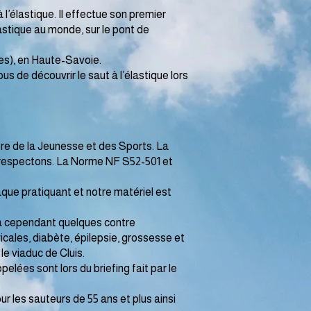
l’élastique. Il effectue son premier
élastique au monde, sur le pont de
es), en Haute-Savoie.
s de découvrir le saut à l’élastique lors
ère de la Jeunesse et des Sports. La
 respectons. La Norme NF S52-501 et
que pratiquant et notre matériel est
y a cependant quelques contre
icales, diabète, épilepsie, grossesse et
le viaduc de Cluis.
elées sont lors du briefing fait par le
r les sauteurs de 55 ans et plus ainsi