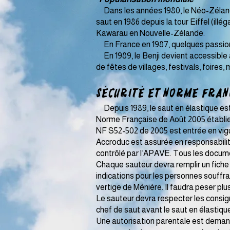
Dans les années 1980, le Néo-Zélandais
saut en 1986 depuis la tour Eiffel (illé
Kawarau en Nouvelle-Zélande.
En France en 1987, quelques passionné
En 1989, le Benji devient accessible a
de fêtes de villages, festivals, foires, 
Sécurité et Norme Franç
Depuis 1989, le saut en élastique est 
Norme Française de Août 2005 établie
NF S52-502 de 2005 est entrée en vig
​Accroduc est assurée en responsabili
contrôlé par l’APAVE.​ Tous les documen
Chaque sauteur devra remplir un fiche 
indications pour les personnes souffra
vertige de Ménière. Il faudra peser plu
Le sauteur devra respecter les consign
chef de saut avant le saut en élastiqu
Une autorisation parentale est demandé