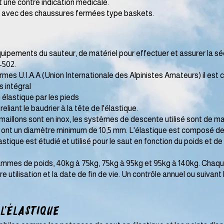
 une contre indication médicale.
 avec des chaussures fermées type baskets.
ipements du sauteur, de matériel pour effectuer et assurer la séc
-502.
s U.I.A.A (Union Internationale des Alpinistes Amateurs) il est 
 intégral
lastique par les pieds
ant le baudrier à la tête de l'élastique.
illons sont en inox, les systèmes de descente utilisé sont de ma
nt un diamètre minimum de 10,5 mm. L'élastique est composé de lat
ique est étudié et utilisé pour le saut en fonction du poids et de l
mmes de poids, 40kg à 75kg, 75kg à 95kg et 95kg à 140kg. Chaque 
e utilisation et la date de fin de vie. Un contrôle annuel ou suivant
 l'élastique