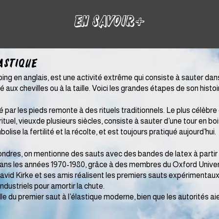
En Savoir+
astique​
ng en anglais, est une activité extrême qui consiste à sauter dan
aux chevilles ou à la taille. Voici les grandes étapes de son histoire 
ar les pieds remonte à des rituels traditionnels. Le plus célèbre e
rituel, vieuxde plusieurs siècles, consiste à sauter d’une tour en bo
olise la fertilité et la récolte, et est toujours pratiqué aujourd’hui.
ondres, on mentionne des sauts avec des bandes de latex à partir 
 dans les années 1970-1980, grâce à des membres du Oxford Univer
avid Kirke et ses amis réalisent les premiers sauts expérimentaux d
industriels pour amortir la chute.
elle du premier saut à l’élastique moderne, bien que les autorités a