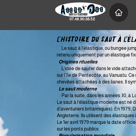
07.48.90.38.52
L'Histoire du saut à l'él
Le saut à l’élastique, ou bungee jumpi
retenu uniquement par un élastique fixé 
Origines rituelles
L’idée de sauter dans le vide attaché p
sur l’île de Pentecôte, au Vanuatu. Ce 
chevilles attachées à des lianes. Il symb
Le saut moderne
Par la suite, dans les années 30, à L
Le saut à l’élastique moderne est né
d’aventuriers britanniques). En 1979, D
Angleterre. Ils utilisent des élastiques 
Le 1er avril 1979 marque la date offici
sur les ponts publics.
Popularisation mondiale