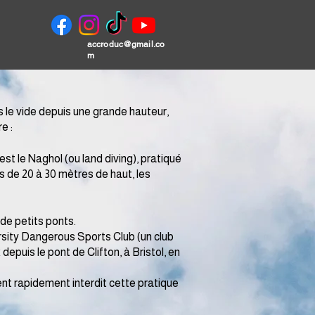
accroduc@gmail.co
m
s le vide depuis une grande hauteur,
:​​
st le Naghol (ou land diving), pratiqué
is de 20 à 30 mètres de haut, les
de petits ponts.
sity Dangerous Sports Club (un club
epuis le pont de Clifton, à Bristol, en
ient rapidement interdit cette pratique